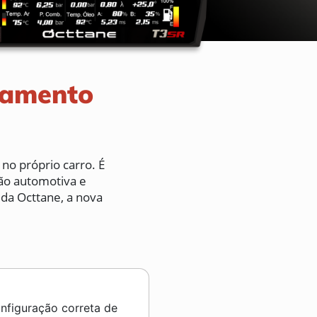
namento
no próprio carro. É
ão automotiva e
 da Octtane, a nova
onfiguração correta de